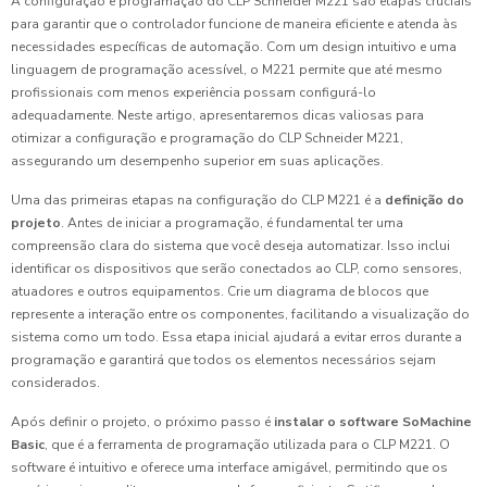
A configuração e programação do CLP Schneider M221 são etapas cruciais
para garantir que o controlador funcione de maneira eficiente e atenda às
necessidades específicas de automação. Com um design intuitivo e uma
linguagem de programação acessível, o M221 permite que até mesmo
profissionais com menos experiência possam configurá-lo
adequadamente. Neste artigo, apresentaremos dicas valiosas para
otimizar a configuração e programação do CLP Schneider M221,
assegurando um desempenho superior em suas aplicações.
Uma das primeiras etapas na configuração do CLP M221 é a
definição do
projeto
. Antes de iniciar a programação, é fundamental ter uma
compreensão clara do sistema que você deseja automatizar. Isso inclui
identificar os dispositivos que serão conectados ao CLP, como sensores,
atuadores e outros equipamentos. Crie um diagrama de blocos que
represente a interação entre os componentes, facilitando a visualização do
sistema como um todo. Essa etapa inicial ajudará a evitar erros durante a
programação e garantirá que todos os elementos necessários sejam
considerados.
Após definir o projeto, o próximo passo é
instalar o software SoMachine
Basic
, que é a ferramenta de programação utilizada para o CLP M221. O
software é intuitivo e oferece uma interface amigável, permitindo que os