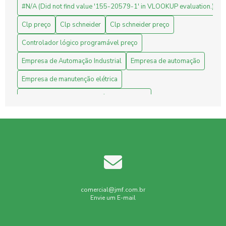
#N/A (Did not find value '155-20579-1' in VLOOKUP evaluation.)
Automação Industrial: Melhore a Eficiência e Produtividade
da Sua Empresa
Clp preço
Clp schneider
Clp schneider preço
Avaliação de Projetos de Engenharia: Melhore Seus
Controlador lógico programável preço
Resultados com Análises Precisas
Empresa de Automação Industrial
Empresa de automação
Benefícios do CLP Schneider na Automação Industrial
Empresa de manutenção elétrica
Benefícios do Sistema Supervisório para Indústrias
Empresa de manutenção elétrica industrial
Fornecedor Schneider
Industrial
Indústria
Benefícios e Preço do CLP: Tudo o que você precisa saber
Inversor de frequência Schneider
Laudo Spda
Clp preço: Como Encontrar as Melhores Ofertas e
Economizar na Sua Compra
Laudo Tecnico Spda
Laudo corpo de bombeiros
Laudo de spda e aterramento
Laudo elétrico nr10
Clp preço: Como Encontrar as Melhores Ofertas e Garantir
Economia na Sua Compra
Laudo nr10
Laudos Elétricos
M580 schneider
comercial@jmf.com.br
Envie um E-mail
Clp preço: Como escolher o melhor controlador lógico
Manutenção Elétrica Preventiva
programável para sua empresa
Manutenção elétrica industrial