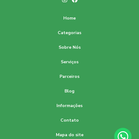
empresa de laudos de engenharia
inversor schneider
CLP Schneider M221: Potencialize sua Automação
laudo de conformidade nr10
laudo de spda valor
Home
CLP Schneider Preço Competitivo
laudo elétrico preço
m221 schneider
m340 schneider
Categorias
Clp Schneider Preço: Descubra as Melhores Ofertas e
manutenção disjuntor
manutenção subestação
Vantagens
Sobre Nós
parametrização de reles de proteção
plc schneider
Clp Schneider Preço: Descubra as Melhores Ofertas e
projetos de automação predial
Serviços
Vantagens do Equipamento
quanto custa um inversor de frequência
Parceiros
Clp Schneider Preço: Descubra as Melhores Ofertas e
Vantagens para Sua Indústria
sistema supervisório elipse
software scada
Blog
supervisório industrial
Clp Schneider Preço: Descubra os Melhores Ofertas
Informações
Clp Schneider Preço: Descubra os Melhores Ofertas e
Vantagens para Sua Indústria
Contato
CLP Schneider TM200: Potencialize a Automação Industrial
Mapa do site
e Melhore a Eficiência Operacional