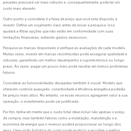
pesadas precisará ser mais robusto e, consequentemente, pode ter um
custo mais elevado.
Outro ponto a considerar é a faixa de preço que você está disposto a
investir. Defina um orçamento claro antes de iniciar a pesquisa. Isso
ajudará a filtrar opções que não estão em conformidade com suas
limitações financeiras, evitando gastos excessivos.
Pesquise as marcas disponíveis e verifique as avaliações de cada modelo.
Muitas vezes, investir em marcas reconhecidas pode assegurar qualidade e
robustez, garantindo um melhor desempenho e suporte técnico no longo
prazo. Às vezes, pagar um pouco mais pode resultar em menos problemas
futuros.
Considerar as funcionalidades desejadas também é crucial. Models que
oferecem controle avançado, conectividade e eficiência energética poderão
ter preços mais altos. No entanto, se esses recursos agregarem valor à sua
operação, o investimento pode ser justificado.
Por fim, tenha em mente que o custo total deve incluir não apenas o preço
de compra, mas também fatores como a instalação, manutenção e a
economia de energia que o inversor poderá proporcionar ao longo dos
anos. Uma visão holística do custo pode ajudá-lo a escolher a melhor