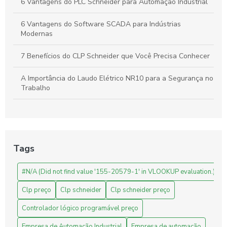
6 Vantagens do PLC Schneider para Automação Industrial
6 Vantagens do Software SCADA para Indústrias
Modernas
7 Benefícios do CLP Schneider que Você Precisa Conhecer
A Importância do Laudo Elétrico NR10 para a Segurança no
Trabalho
Automação Industrial: Como Otimizar sua Produção e
Impulsionar o Crescimento Empresarial
Automação Industrial: Impulsione a Produtividade e Inove
Tags
Sua Empresa
#N/A (Did not find value '155-20579-1' in VLOOKUP evaluation.)
Automação Industrial: Melhore a Eficiência e Produtividade
da Sua Empresa
Clp preço
Clp schneider
Clp schneider preço
Avaliação de Projetos de Engenharia: Melhore Seus
Controlador lógico programável preço
Resultados com Análises Precisas
Empresa de Automação Industrial
Empresa de automação