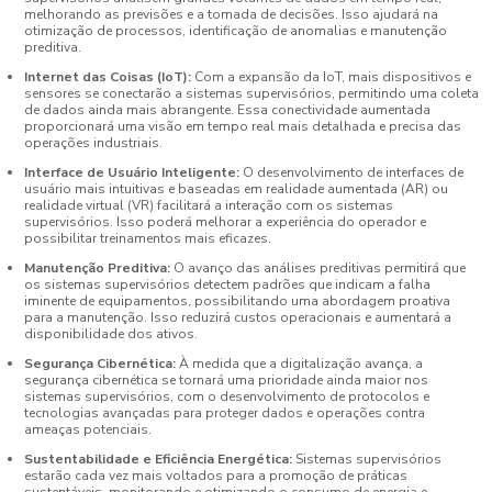
melhorando as previsões e a tomada de decisões. Isso ajudará na
otimização de processos, identificação de anomalias e manutenção
preditiva.
Internet das Coisas (IoT):
Com a expansão da IoT, mais dispositivos e
sensores se conectarão a sistemas supervisórios, permitindo uma coleta
de dados ainda mais abrangente. Essa conectividade aumentada
proporcionará uma visão em tempo real mais detalhada e precisa das
operações industriais.
Interface de Usuário Inteligente:
O desenvolvimento de interfaces de
usuário mais intuitivas e baseadas em realidade aumentada (AR) ou
realidade virtual (VR) facilitará a interação com os sistemas
supervisórios. Isso poderá melhorar a experiência do operador e
possibilitar treinamentos mais eficazes.
Manutenção Preditiva:
O avanço das análises preditivas permitirá que
os sistemas supervisórios detectem padrões que indicam a falha
iminente de equipamentos, possibilitando uma abordagem proativa
para a manutenção. Isso reduzirá custos operacionais e aumentará a
disponibilidade dos ativos.
Segurança Cibernética:
À medida que a digitalização avança, a
segurança cibernética se tornará uma prioridade ainda maior nos
sistemas supervisórios, com o desenvolvimento de protocolos e
tecnologias avançadas para proteger dados e operações contra
ameaças potenciais.
Sustentabilidade e Eficiência Energética:
Sistemas supervisórios
estarão cada vez mais voltados para a promoção de práticas
sustentáveis, monitorando e otimizando o consumo de energia e