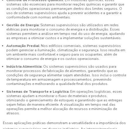
Controle de Processos Químicos:
Em indústrias químicas, esses
sistemas são essenciais para monitorar reações químicas e garantir que
as condições operacionais permaneçam dentro dos limites seguros. O
uso de sistemas supervisórios ajuda a prevenir acidentes e a garantir a
conformidade com normas ambientais.
Gestão de Energia:
Sistemas supervisórios são utilizados em redes
elétricas para monitorar o consumo de energia e a distribuição. Esses
sistemas permitem a análise em tempo real do uso de energia, ajudando
as empresas a otimizar custos e a implementar soluções sustentáveis.
Automação Predial:
Nos edifícios comerciais, sistemas supervisórios
podem gerenciar a iluminação, climatização e segurança. Isso resulta em
um ambiente mais confortável e seguro para os ocupantes, além de
otimizar o consumo de energia e os custos operacionais.
Indústria Alimentícia:
Os sistemas supervisórios são usados para
monitorar processos de fabricação de alimentos, garantindo que as
condições de segurança alimentar sejam atendidas. Isso inclui o controle
de temperatura em armazenagem e processamentos, prevenindo
contaminações e melhorando a qualidade final dos produtos.
Sistemas de Transporte e Logística:
Em operações logísticas, esses
sistemas ajudam a monitorar o fluxo de materiais e produtos,
otimizando o gerenciamento de estoques e garantindo que as entregas
sejam feitas de maneira eficiente. A visualização em tempo real das
operações permite a melhor alocação de recursos e minimização de
atrasos.
Essas aplicações práticas demonstram a versatilidade e a importância dos
sistemas supervisórios em diversas indústrias. Ao integrar tecnologia