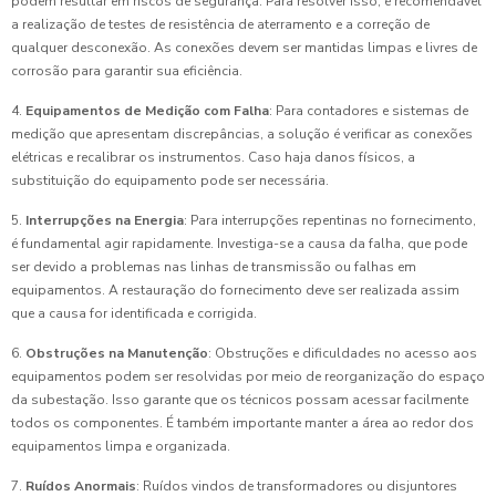
podem resultar em riscos de segurança. Para resolver isso, é recomendável
a realização de testes de resistência de aterramento e a correção de
qualquer desconexão. As conexões devem ser mantidas limpas e livres de
corrosão para garantir sua eficiência.
4.
Equipamentos de Medição com Falha
: Para contadores e sistemas de
medição que apresentam discrepâncias, a solução é verificar as conexões
elétricas e recalibrar os instrumentos. Caso haja danos físicos, a
substituição do equipamento pode ser necessária.
5.
Interrupções na Energia
: Para interrupções repentinas no fornecimento,
é fundamental agir rapidamente. Investiga-se a causa da falha, que pode
ser devido a problemas nas linhas de transmissão ou falhas em
equipamentos. A restauração do fornecimento deve ser realizada assim
que a causa for identificada e corrigida.
6.
Obstruções na Manutenção
: Obstruções e dificuldades no acesso aos
equipamentos podem ser resolvidas por meio de reorganização do espaço
da subestação. Isso garante que os técnicos possam acessar facilmente
todos os componentes. É também importante manter a área ao redor dos
equipamentos limpa e organizada.
7.
Ruídos Anormais
: Ruídos vindos de transformadores ou disjuntores