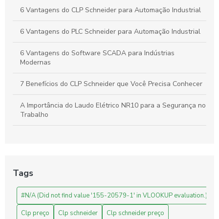
6 Vantagens do CLP Schneider para Automação Industrial
6 Vantagens do PLC Schneider para Automação Industrial
6 Vantagens do Software SCADA para Indústrias
Modernas
7 Benefícios do CLP Schneider que Você Precisa Conhecer
A Importância do Laudo Elétrico NR10 para a Segurança no
Trabalho
Automação Industrial: Como Otimizar sua Produção e
Impulsionar o Crescimento Empresarial
Automação Industrial: Impulsione a Produtividade e Inove
Tags
Sua Empresa
#N/A (Did not find value '155-20579-1' in VLOOKUP evaluation.)
Automação Industrial: Melhore a Eficiência e Produtividade
da Sua Empresa
Clp preço
Clp schneider
Clp schneider preço