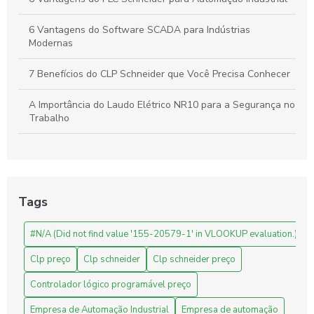
6 Vantagens do Software SCADA para Indústrias
Modernas
7 Benefícios do CLP Schneider que Você Precisa Conhecer
A Importância do Laudo Elétrico NR10 para a Segurança no
Trabalho
Automação Industrial: Como Otimizar sua Produção e
Impulsionar o Crescimento Empresarial
Automação Industrial: Impulsione a Produtividade e Inove
Tags
Sua Empresa
#N/A (Did not find value '155-20579-1' in VLOOKUP evaluation.)
Automação Industrial: Melhore a Eficiência e Produtividade
da Sua Empresa
Clp preço
Clp schneider
Clp schneider preço
Avaliação de Projetos de Engenharia: Melhore Seus
Controlador lógico programável preço
Resultados com Análises Precisas
Empresa de Automação Industrial
Empresa de automação