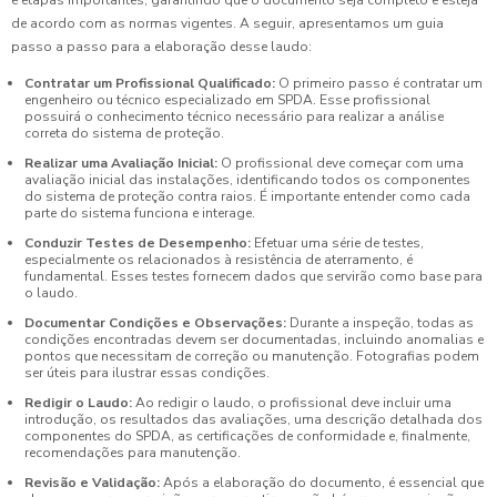
e etapas importantes, garantindo que o documento seja completo e esteja
de acordo com as normas vigentes. A seguir, apresentamos um guia
passo a passo para a elaboração desse laudo:
Contratar um Profissional Qualificado:
O primeiro passo é contratar um
engenheiro ou técnico especializado em SPDA. Esse profissional
possuirá o conhecimento técnico necessário para realizar a análise
correta do sistema de proteção.
Realizar uma Avaliação Inicial:
O profissional deve começar com uma
avaliação inicial das instalações, identificando todos os componentes
do sistema de proteção contra raios. É importante entender como cada
parte do sistema funciona e interage.
Conduzir Testes de Desempenho:
Efetuar uma série de testes,
especialmente os relacionados à resistência de aterramento, é
fundamental. Esses testes fornecem dados que servirão como base para
o laudo.
Documentar Condições e Observações:
Durante a inspeção, todas as
condições encontradas devem ser documentadas, incluindo anomalias e
pontos que necessitam de correção ou manutenção. Fotografias podem
ser úteis para ilustrar essas condições.
Redigir o Laudo:
Ao redigir o laudo, o profissional deve incluir uma
introdução, os resultados das avaliações, uma descrição detalhada dos
componentes do SPDA, as certificações de conformidade e, finalmente,
recomendações para manutenção.
Revisão e Validação:
Após a elaboração do documento, é essencial que