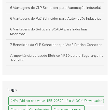
6 Vantagens do CLP Schneider para Automação Industrial
6 Vantagens do PLC Schneider para Automação Industrial
6 Vantagens do Software SCADA para Indústrias
Modernas
7 Benefícios do CLP Schneider que Você Precisa Conhecer
A Importância do Laudo Elétrico NR10 para a Segurança no
Trabalho
Automação Industrial: Como Otimizar sua Produção e
Impulsionar o Crescimento Empresarial
Automação Industrial: Impulsione a Produtividade e Inove
Tags
Sua Empresa
#N/A (Did not find value '155-20579-1' in VLOOKUP evaluation.)
Automação Industrial: Melhore a Eficiência e Produtividade
da Sua Empresa
Clp preço
Clp schneider
Clp schneider preço