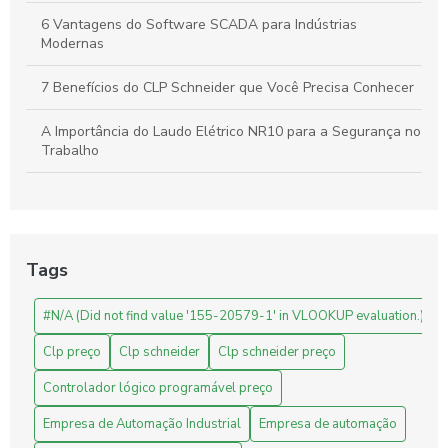
6 Vantagens do Software SCADA para Indústrias
Modernas
7 Benefícios do CLP Schneider que Você Precisa Conhecer
A Importância do Laudo Elétrico NR10 para a Segurança no
Trabalho
Automação Industrial: Como Otimizar sua Produção e
Impulsionar o Crescimento Empresarial
Automação Industrial: Impulsione a Produtividade e Inove
Tags
Sua Empresa
#N/A (Did not find value '155-20579-1' in VLOOKUP evaluation.)
Automação Industrial: Melhore a Eficiência e Produtividade
da Sua Empresa
Clp preço
Clp schneider
Clp schneider preço
Avaliação de Projetos de Engenharia: Melhore Seus
Controlador lógico programável preço
Resultados com Análises Precisas
Empresa de Automação Industrial
Empresa de automação
Benefícios do CLP Schneider na Automação Industrial