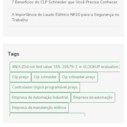
7 Benefícios do CLP Schneider que Você Precisa Conhecer
A Importância do Laudo Elétrico NR10 para a Segurança no
Trabalho
Automação Industrial: Como Otimizar sua Produção e
Impulsionar o Crescimento Empresarial
Automação Industrial: Impulsione a Produtividade e Inove
Tags
Sua Empresa
#N/A (Did not find value '155-20579-1' in VLOOKUP evaluation.)
Automação Industrial: Melhore a Eficiência e Produtividade
da Sua Empresa
Clp preço
Clp schneider
Clp schneider preço
Avaliação de Projetos de Engenharia: Melhore Seus
Controlador lógico programável preço
Resultados com Análises Precisas
Empresa de Automação Industrial
Empresa de automação
Benefícios do CLP Schneider na Automação Industrial
Empresa de manutenção elétrica
Benefícios do Sistema Supervisório para Indústrias
Empresa de manutenção elétrica industrial