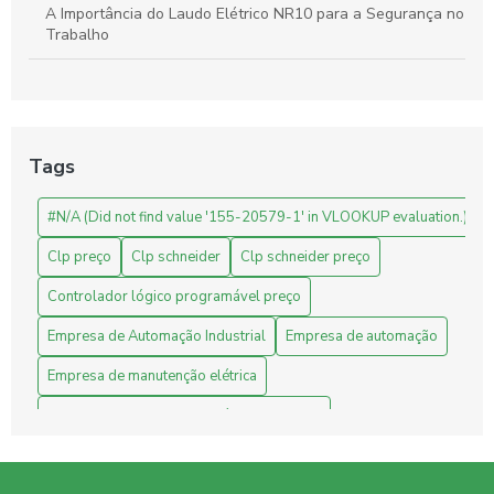
A Importância do Laudo Elétrico NR10 para a Segurança no
Trabalho
Automação Industrial: Como Otimizar sua Produção e
Impulsionar o Crescimento Empresarial
Automação Industrial: Impulsione a Produtividade e Inove
Tags
Sua Empresa
#N/A (Did not find value '155-20579-1' in VLOOKUP evaluation.)
Automação Industrial: Melhore a Eficiência e Produtividade
da Sua Empresa
Clp preço
Clp schneider
Clp schneider preço
Avaliação de Projetos de Engenharia: Melhore Seus
Controlador lógico programável preço
Resultados com Análises Precisas
Empresa de Automação Industrial
Empresa de automação
Benefícios do CLP Schneider na Automação Industrial
Empresa de manutenção elétrica
Benefícios do Sistema Supervisório para Indústrias
Empresa de manutenção elétrica industrial
Fornecedor Schneider
Industrial
Indústria
Benefícios e Preço do CLP: Tudo o que você precisa saber