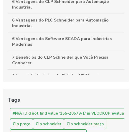
6 Vantagens do CLP Schneider para Automação
Industrial
6 Vantagens do PLC Schneider para Automação
Industrial
6 Vantagens do Software SCADA para Indústrias
Modernas
7 Benefícios do CLP Schneider que Você Precisa
Conhecer
A Importância do Laudo Elétrico NR10 para a
Segurança no Trabalho
Automação Industrial: Como Otimizar sua Produção e
Tags
Impulsionar o Crescimento Empresarial
Automação Industrial: Impulsione a Produtividade e
#N/A (Did not find value '155-20579-1' in VLOOKUP evaluation.
Inove Sua Empresa
Clp preço
Clp schneider
Clp schneider preço
Automação Industrial: Melhore a Eficiência e