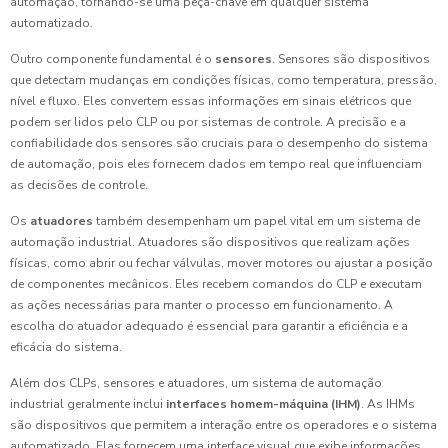
automação, tornando-se uma peça-chave em qualquer sistema
automatizado.
Outro componente fundamental é o
sensores
. Sensores são dispositivos
que detectam mudanças em condições físicas, como temperatura, pressão,
nível e fluxo. Eles convertem essas informações em sinais elétricos que
podem ser lidos pelo CLP ou por sistemas de controle. A precisão e a
confiabilidade dos sensores são cruciais para o desempenho do sistema
de automação, pois eles fornecem dados em tempo real que influenciam
as decisões de controle.
Os
atuadores
também desempenham um papel vital em um sistema de
automação industrial. Atuadores são dispositivos que realizam ações
físicas, como abrir ou fechar válvulas, mover motores ou ajustar a posição
de componentes mecânicos. Eles recebem comandos do CLP e executam
as ações necessárias para manter o processo em funcionamento. A
escolha do atuador adequado é essencial para garantir a eficiência e a
eficácia do sistema.
Além dos CLPs, sensores e atuadores, um sistema de automação
industrial geralmente inclui
interfaces homem-máquina (IHM)
. As IHMs
são dispositivos que permitem a interação entre os operadores e o sistema
automatizado. Elas fornecem uma interface visual que exibe informações