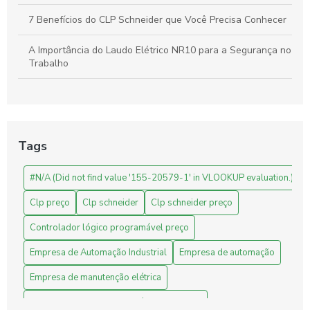
7 Benefícios do CLP Schneider que Você Precisa Conhecer
A Importância do Laudo Elétrico NR10 para a Segurança no
Trabalho
Automação Industrial: Como Otimizar sua Produção e
Impulsionar o Crescimento Empresarial
Automação Industrial: Impulsione a Produtividade e Inove
Tags
Sua Empresa
#N/A (Did not find value '155-20579-1' in VLOOKUP evaluation.)
Automação Industrial: Melhore a Eficiência e Produtividade
da Sua Empresa
Clp preço
Clp schneider
Clp schneider preço
Avaliação de Projetos de Engenharia: Melhore Seus
Controlador lógico programável preço
Resultados com Análises Precisas
Empresa de Automação Industrial
Empresa de automação
Benefícios do CLP Schneider na Automação Industrial
Empresa de manutenção elétrica
Benefícios do Sistema Supervisório para Indústrias
Empresa de manutenção elétrica industrial