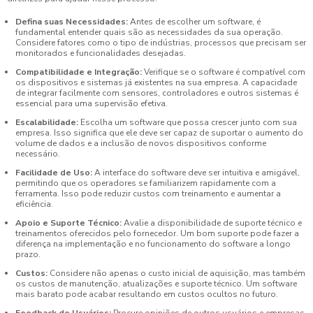
Defina suas Necessidades:
Antes de escolher um software, é
fundamental entender quais são as necessidades da sua operação.
Considere fatores como o tipo de indústrias, processos que precisam ser
monitorados e funcionalidades desejadas.
Compatibilidade e Integração:
Verifique se o software é compatível com
os dispositivos e sistemas já existentes na sua empresa. A capacidade
de integrar facilmente com sensores, controladores e outros sistemas é
essencial para uma supervisão efetiva.
Escalabilidade:
Escolha um software que possa crescer junto com sua
empresa. Isso significa que ele deve ser capaz de suportar o aumento do
volume de dados e a inclusão de novos dispositivos conforme
necessário.
Facilidade de Uso:
A interface do software deve ser intuitiva e amigável,
permitindo que os operadores se familiarizem rapidamente com a
ferramenta. Isso pode reduzir custos com treinamento e aumentar a
eficiência.
Apoio e Suporte Técnico:
Avalie a disponibilidade de suporte técnico e
treinamentos oferecidos pelo fornecedor. Um bom suporte pode fazer a
diferença na implementação e no funcionamento do software a longo
prazo.
Custos:
Considere não apenas o custo inicial de aquisição, mas também
os custos de manutenção, atualizações e suporte técnico. Um software
mais barato pode acabar resultando em custos ocultos no futuro.
Feedback de Usuários:
Procure opiniões de outros usuários e empresas