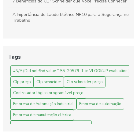
7 Benefícios do CLP Schneider que Você Precisa Conhecer
A Importância do Laudo Elétrico NR10 para a Segurança no
Trabalho
Automação Industrial: Como Otimizar sua Produção e
Impulsionar o Crescimento Empresarial
Automação Industrial: Impulsione a Produtividade e Inove
Tags
Sua Empresa
#N/A (Did not find value '155-20579-1' in VLOOKUP evaluation.)
Automação Industrial: Melhore a Eficiência e Produtividade
da Sua Empresa
Clp preço
Clp schneider
Clp schneider preço
Avaliação de Projetos de Engenharia: Melhore Seus
Controlador lógico programável preço
Resultados com Análises Precisas
Empresa de Automação Industrial
Empresa de automação
Benefícios do CLP Schneider na Automação Industrial
Empresa de manutenção elétrica
Benefícios do Sistema Supervisório para Indústrias
Empresa de manutenção elétrica industrial
Fornecedor Schneider
Industrial
Indústria