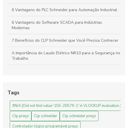
6 Vantagens do PLC Schneider para Automação Industrial
6 Vantagens do Software SCADA para Indústrias
Modernas
7 Benefícios do CLP Schneider que Você Precisa Conhecer
A Importância do Laudo Elétrico NR10 para a Segurança no
Trabalho
Automação Industrial: Como Otimizar sua Produção e
Impulsionar o Crescimento Empresarial
Automação Industrial: Impulsione a Produtividade e Inove
Tags
Sua Empresa
#N/A (Did not find value '155-20579-1' in VLOOKUP evaluation.)
Automação Industrial: Melhore a Eficiência e Produtividade
da Sua Empresa
Clp preço
Clp schneider
Clp schneider preço
Avaliação de Projetos de Engenharia: Melhore Seus
Controlador lógico programável preço