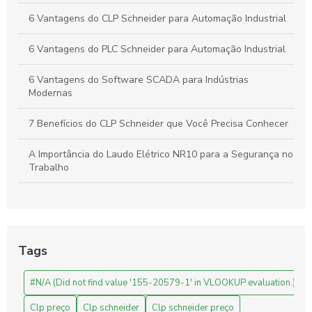
6 Vantagens do CLP Schneider para Automação Industrial
6 Vantagens do PLC Schneider para Automação Industrial
6 Vantagens do Software SCADA para Indústrias
Modernas
7 Benefícios do CLP Schneider que Você Precisa Conhecer
A Importância do Laudo Elétrico NR10 para a Segurança no
Trabalho
Automação Industrial: Como Otimizar sua Produção e
Impulsionar o Crescimento Empresarial
Automação Industrial: Impulsione a Produtividade e Inove
Tags
Sua Empresa
#N/A (Did not find value '155-20579-1' in VLOOKUP evaluation.)
Automação Industrial: Melhore a Eficiência e Produtividade
da Sua Empresa
Clp preço
Clp schneider
Clp schneider preço