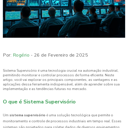
Por:
Rogério
- 26 de Fevereiro de 2025
Sistema Supervisório é uma tecnologia crucial na automação industrial,
permitindo monitorar e controlar processos de forma eficiente. Neste
artigo, você vai explorar os principais componentes, as vantagens e as
aplicações dessa ferramenta indispensável, além de aprender sobre sua
implementação e as tendências futuras no mercado.
O que é Sistema Supervisório
Um
sistema supervisório
é uma solução tecnológica que permite o
monitoramento e controle de processos industriais em tempo real. Esses
sistemas são projetados para coletar dados de diversos equipamentos,