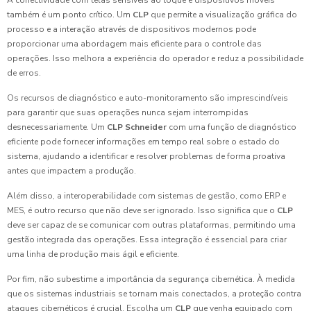
A conectividade com telas sensíveis ao toque e dispositivos móveis
também é um ponto crítico. Um
CLP
que permite a visualização gráfica do
processo e a interação através de dispositivos modernos pode
proporcionar uma abordagem mais eficiente para o controle das
operações. Isso melhora a experiência do operador e reduz a possibilidade
de erros.
Os recursos de diagnóstico e auto-monitoramento são imprescindíveis
para garantir que suas operações nunca sejam interrompidas
desnecessariamente. Um
CLP Schneider
com uma função de diagnóstico
eficiente pode fornecer informações em tempo real sobre o estado do
sistema, ajudando a identificar e resolver problemas de forma proativa
antes que impactem a produção.
Além disso, a interoperabilidade com sistemas de gestão, como ERP e
MES, é outro recurso que não deve ser ignorado. Isso significa que o
CLP
deve ser capaz de se comunicar com outras plataformas, permitindo uma
gestão integrada das operações. Essa integração é essencial para criar
uma linha de produção mais ágil e eficiente.
Por fim, não subestime a importância da segurança cibernética. À medida
que os sistemas industriais se tornam mais conectados, a proteção contra
ataques cibernéticos é crucial. Escolha um
CLP
que venha equipado com