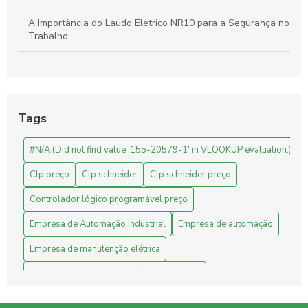
A Importância do Laudo Elétrico NR10 para a Segurança no
Trabalho
Automação Industrial: Como Otimizar sua Produção e
Impulsionar o Crescimento Empresarial
Automação Industrial: Impulsione a Produtividade e Inove
Tags
Sua Empresa
#N/A (Did not find value '155-20579-1' in VLOOKUP evaluation.)
Automação Industrial: Melhore a Eficiência e Produtividade
da Sua Empresa
Clp preço
Clp schneider
Clp schneider preço
Avaliação de Projetos de Engenharia: Melhore Seus
Controlador lógico programável preço
Resultados com Análises Precisas
Empresa de Automação Industrial
Empresa de automação
Benefícios do CLP Schneider na Automação Industrial
Empresa de manutenção elétrica
Benefícios do Sistema Supervisório para Indústrias
Empresa de manutenção elétrica industrial
Fornecedor Schneider
Industrial
Indústria
Benefícios e Preço do CLP: Tudo o que você precisa saber