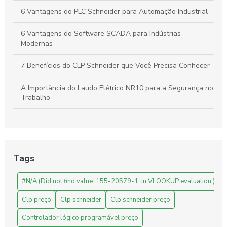
6 Vantagens do PLC Schneider para Automação Industrial
6 Vantagens do Software SCADA para Indústrias
Modernas
7 Benefícios do CLP Schneider que Você Precisa Conhecer
A Importância do Laudo Elétrico NR10 para a Segurança no
Trabalho
Automação Industrial: Como Otimizar sua Produção e
Impulsionar o Crescimento Empresarial
Automação Industrial: Impulsione a Produtividade e Inove
Tags
Sua Empresa
#N/A (Did not find value '155-20579-1' in VLOOKUP evaluation.)
Automação Industrial: Melhore a Eficiência e Produtividade
da Sua Empresa
Clp preço
Clp schneider
Clp schneider preço
Avaliação de Projetos de Engenharia: Melhore Seus
Controlador lógico programável preço
Resultados com Análises Precisas