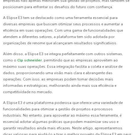
empresas não apenas melhoram sua gestão de projetos, mas também se
posicionam para enfrentar os desafios do futuro com confiança.
A Elipse E3 tem se destacado como uma ferramenta essencial para
diversas empresas que buscam otimizar seus processos e aumentar a
eficiência em suas operações. Com uma gama de funcionalidades que
atendem a diferentes setores, a plataforma tem sido adotada por
organizações de renome que alcançaram resultados significativos.
Além disso, a Elipse E3 se integra perfeitamente com outros sistemas,
como o
Clp schneider
, permitindo que as empresas aproveitem ao
máximo suas operações. Essa integração facilita a coleta e análise de
dados, proporcionando uma visão mais clara e abrangente das
operações. Com isso, as empresas podem tomar decisões mais
informadas e estratégicas, melhorando ainda mais sua eficiência e
competitividade no mercado.
A Elipse E3 é uma plataforma poderosa que oferece uma variedade de
funcionalidades para otimizar a gestão de projetos e processos
industriais. No entanto, para aproveitar ao máximo essa ferramenta, é
essencial adotar algumas práticas que podem maximizar seu uso e
garantir resultados ainda mais eficazes. Neste artigo, apresentaremos
dicas valiosas para ajudá-lo a tirar o melhor proveito da Elipse E3 em seus