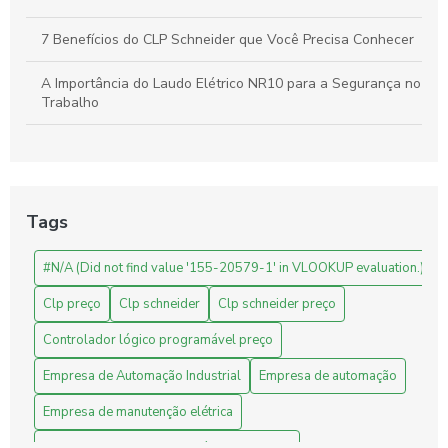
7 Benefícios do CLP Schneider que Você Precisa Conhecer
A Importância do Laudo Elétrico NR10 para a Segurança no
Trabalho
Automação Industrial: Como Otimizar sua Produção e
Impulsionar o Crescimento Empresarial
Automação Industrial: Impulsione a Produtividade e Inove
Tags
Sua Empresa
#N/A (Did not find value '155-20579-1' in VLOOKUP evaluation.)
Automação Industrial: Melhore a Eficiência e Produtividade
da Sua Empresa
Clp preço
Clp schneider
Clp schneider preço
Avaliação de Projetos de Engenharia: Melhore Seus
Controlador lógico programável preço
Resultados com Análises Precisas
Empresa de Automação Industrial
Empresa de automação
Benefícios do CLP Schneider na Automação Industrial
Empresa de manutenção elétrica
Benefícios do Sistema Supervisório para Indústrias