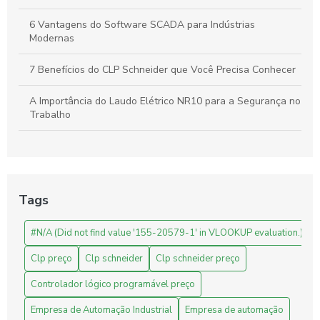
6 Vantagens do Software SCADA para Indústrias
Modernas
7 Benefícios do CLP Schneider que Você Precisa Conhecer
A Importância do Laudo Elétrico NR10 para a Segurança no
Trabalho
Automação Industrial: Como Otimizar sua Produção e
Impulsionar o Crescimento Empresarial
Automação Industrial: Impulsione a Produtividade e Inove
Tags
Sua Empresa
#N/A (Did not find value '155-20579-1' in VLOOKUP evaluation.)
Automação Industrial: Melhore a Eficiência e Produtividade
da Sua Empresa
Clp preço
Clp schneider
Clp schneider preço
Avaliação de Projetos de Engenharia: Melhore Seus
Controlador lógico programável preço
Resultados com Análises Precisas
Empresa de Automação Industrial
Empresa de automação