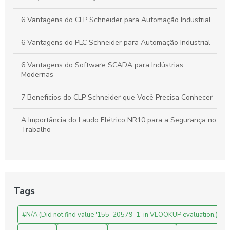
6 Vantagens do CLP Schneider para Automação Industrial
6 Vantagens do PLC Schneider para Automação Industrial
6 Vantagens do Software SCADA para Indústrias
Modernas
7 Benefícios do CLP Schneider que Você Precisa Conhecer
A Importância do Laudo Elétrico NR10 para a Segurança no
Trabalho
Automação Industrial: Como Otimizar sua Produção e
Impulsionar o Crescimento Empresarial
Automação Industrial: Impulsione a Produtividade e Inove
Tags
Sua Empresa
#N/A (Did not find value '155-20579-1' in VLOOKUP evaluation.)
Automação Industrial: Melhore a Eficiência e Produtividade
da Sua Empresa